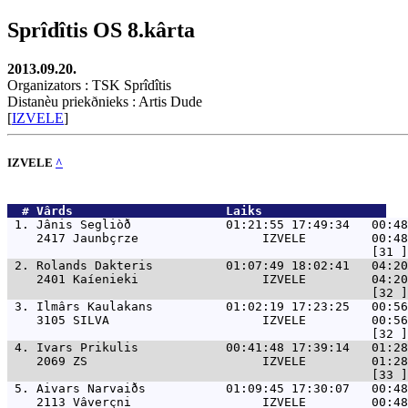
Sprîdîtis OS 8.kârta
2013.09.20.
Organizators : TSK Sprîdîtis
Distanèu priekðnieks : Artis Dude
[
IZVELE
]
IZVELE
^
  # 
Vârds                    
 Laiks                 
 1. 
Jânis Segliòð             01:21:55 17:49:34   00:48
    2417 Jaunbçrze                 IZVELE         00:48
 2. 
Rolands Dakteris          01:07:49 18:02:41   04:2
    2401 Kaíenieki                 IZVELE         04:20
 3. 
Ilmârs Kaulakans          01:02:19 17:23:25   00:56
    3105 SILVA                     IZVELE         00:56
 4. 
Ivars Prikulis            00:41:48 17:39:14   01:28
    2069 ZS                        IZVELE         01:28
 5. 
Aivars Narvaiðs           01:09:45 17:30:07   00:48
    2113 Vâverçni                  IZVELE         00:48