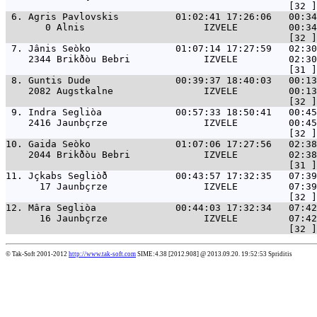
 6. 
Agris Pavlovskis          01:02:41 17:26:06   00:34
       0 Alnis                     IZVELE         00:34
 7. 
Jânis Seòko               01:07:14 17:27:59   02:30
    2344 Brikðòu Bebri             IZVELE         02:30
 8. 
Guntis Dude               00:39:37 18:40:03   00:13
    2082 Augstkalne                IZVELE         00:13
 9. 
Indra Segliòa             00:57:33 18:50:41   00:45
    2416 Jaunbçrze                 IZVELE         00:45
10. 
Gaida Seòko               01:07:06 17:27:56   02:38
    2044 Brikðòu Bebri             IZVELE         02:38
11. 
Jçkabs Segliòð            00:43:57 17:32:35   07:39
      17 Jaunbçrze                 IZVELE         07:39
12. 
Mâra Segliòa              00:44:03 17:32:34   07:42
      16 Jaunbçrze                 IZVELE         07:42
© Tak-Soft 2001-2012
http://www.tak-soft.com
SIME:4.38 [2012.908] @ 2013.09.20. 19:52:53 Spriditis