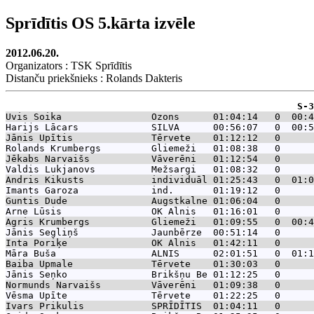
Sprīdītis OS 5.kārta izvēle
2012.06.20.
Organizators : TSK Sprīdītis
Distanču priekšnieks : Rolands Dakteris
                                                    S-3
Uvis Soika               
 Ozons      01:04:14   0  00:4
Harijs Lācars            
 SILVA      00:56:07   0  00:5
Jānis Upītis             
 Tērvete    01:12:12   0      
Rolands Krumbergs        
 Gliemeži   01:08:38   0      
Jēkabs Narvaišs          
 Vāverēni   01:12:54   0      
Valdis Lukjanovs         
 Mežsargi   01:08:32   0      
Andris Kikusts           
 individuāl 01:25:43   0  01:0
Imants Garoza            
 ind.       01:19:12   0      
Guntis Dude              
 Augstkalne 01:06:04   0      
Arne Lūsis               
 OK Alnis   01:16:01   0      
Agris Krumbergs          
 Gliemeži   01:09:55   0  00:4
Jānis Segliņš            
 Jaunbērze  00:51:14   0      
Inta Poriķe              
 OK Alnis   01:42:11   0      
Māra Buša                
 ALNIS      02:01:51   0  01:1
Baiba Upmale             
 Tērvete    01:30:03   0      
Jānis Seņko              
 Brikšņu Be 01:12:25   0      
Normunds Narvaišs        
 Vāverēni   01:09:38   0      
Vēsma Upīte              
 Tērvete    01:22:25   0      
Ivars Prikulis           
 SPRĪDĪTIS  01:04:11   0      