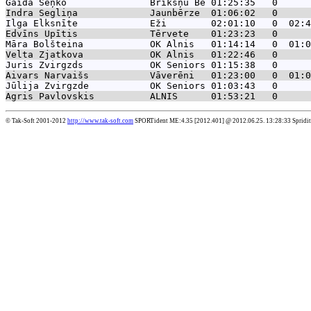
Gaida Seņko              
 Brikšņu Be 01:25:35   0      
Indra Segliņa            
 Jaunbērze  01:06:02   0      
Ilga Elksnīte            
 Eži        02:01:10   0  02:4
Edvīns Upītis            
 Tērvete    01:23:23   0      
Māra Bolšteina           
 OK Alnis   01:14:14   0  01:0
Velta Zjatkova           
 OK Alnis   01:22:46   0      
Juris Zvirgzds           
 OK Seniors 01:15:38   0      
Aivars Narvaišs          
 Vāverēni   01:23:00   0  01:0
Jūlija Zvirgzde          
 OK Seniors 01:03:43   0      
Agris Pavlovskis         
 ALNIS      01:53:21   0      
© Tak-Soft 2001-2012
http://www.tak-soft.com
SPORTident ME:4.35 [2012.401] @ 2012.06.25. 13:28:33 Spridit