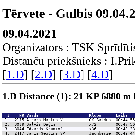
Tērvete - Gulbis 09.04.
09.04.2021
Organizators : TSK Sprīdīti
Distanču priekšnieks : I.Pri
[
1.D
] [
2.D
] [
3.D
] [
4.D
]
1.D Distance (1): 21 KP 6880 
  #    NR 
Vārds                     Klubs      Laiks   
 1.  2175 
Ainars Mankus V           OK Saldus  00:44:55
 2.  3039 
Salvis Daģis              x72        00:47:56
 3.  3044 
Edvards Krūmiņš           x36        00:48:33
 4.  2417 
Jānis Segliņš VV          Jaunbērze  00:49:44