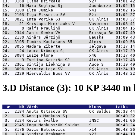
13.  3168 
Elīna Dzirkale            x27        01:01:42
14.    16 
Māra Segliņa Sj           Jaunbērze  01:02:15
15.  3180 
Ilze Jumiķe               x41        01:02:16
16.  2103 
Ilga Elksnīte SV          Eži        01:02:27
17.  3021 
Inta Poriķe 63            OK Alnis   01:03:37
18.    21 
Kristaps Mierlauks V      Vāverēni   01:03:41
19.     0 
Ralfs Prauliņš            OK Alnis   01:04:15
20.  2344 
Jānis Seņko VV            Brikšņu Be 01:07:49
21.  2130 
Ainārs Bērziņš            Bauska     01:09:43
22.  3105 
Ilmārs Kaulakans 55       Alnis      01:09:56
23.  3055 
Madara Zīberte            Jelgava    01:17:14
24.    24 
Laura Krūmiņa Sj          OK Alnis   01:17:39
25.  3084 
Luīze Plone               x46        01:17:40
26.     9 
Evelīna Kairiša SJ        Alnis      01:17:48
27.  2361 
Sintija Liekniņa S        Auce:S     01:19:49
28.  3096 
Dzintra Leja SV           OK Alnis   01:24:19
29.  2229 
Miervaldis Bušs VV        OK Alnis   01:43:22
3.D Distance (3): 10 KP 3440 
  #    NR 
Vārds                     Klubs      Laiks   
 1.  2184 
Aņuta Ostašova SV         OK Saldus  00:33:44
 2.     5 
Annija Mankuss Sj                    00:40:32
 3.  3124 
Kevins Švalbe             JNSC       00:41:06
 4.  2145 
Inga Mankuss:OK Saldus    S          00:43:24
 5.  3176 
Dāvis Batuševics          x14        00:43:26
 6.  3134 
Sindija Brakmane          x23        00:44:19