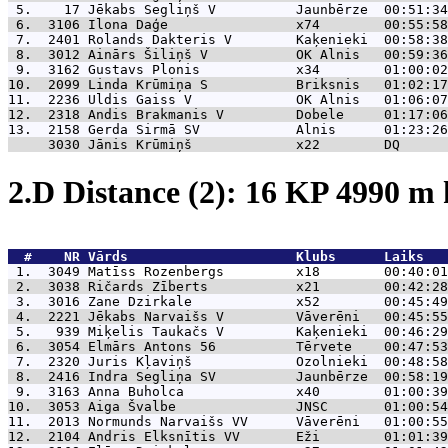
 5.    17 
Jēkabs Segliņš V          Jaunbērze  00:51:34
 6.  3106 
Ilona Daģe                x74        00:55:58
 7.  2401 
Rolands Dakteris V        Kaķenieki  00:58:38
 8.  3012 
Ainārs Šiliņš V           OK Alnis   00:59:36
 9.  3162 
Gustavs Plonis            x34        01:00:02
10.  2099 
Linda Krūmiņa S           Briksnis   01:02:17
11.  2236 
Uldis Gaiss V             OK Alnis   01:06:07
12.  2318 
Andis Brakmanis V         Dobele     01:17:06
13.  2158 
Gerda Sirmā SV            Alnis      01:23:26
     3030 
Jānis Krūmiņš             x22        DQ      
2.D Distance (2): 16 KP 4990 
  #    NR 
Vārds                     Klubs      Laiks   
 1.  3049 
Matīss Rozenbergs         x18        00:40:01
 2.  3038 
Ričards Zīberts           x21        00:42:28
 3.  3016 
Zane Dzirkale             x52        00:45:49
 4.  2221 
Jēkabs Narvaišs V         Vāverēni   00:45:55
 5.   939 
Miķelis Taukačs V         Kaķenieki  00:46:29
 6.  3054 
Elmārs Antons 56          Tērvete    00:47:53
 7.  2320 
Juris Kļaviņš             Ozolnieki  00:48:58
 8.  2416 
Indra Segliņa SV          Jaunbērze  00:58:19
 9.  3163 
Anna Buholca              x40        01:00:39
10.  3053 
Aiga Švalbe               JNSC       01:00:54
11.  2013 
Normunds Narvaišs VV      Vāverēni   01:00:55
12.  2104 
Andris Elksnītis VV       Eži        01:01:39