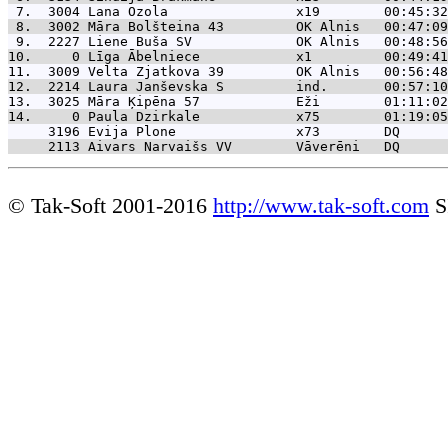
 7.  3004 
Lana Ozola                x19        00:45:32
 8.  3002 
Māra Bolšteina 43         OK Alnis   00:47:09
 9.  2227 
Liene Buša SV             OK Alnis   00:48:56
10.     0 
Līga Ābelniece            x1         00:49:41
11.  3009 
Velta Zjatkova 39         OK Alnis   00:56:48
12.  2214 
Laura Janševska S         ind.       00:57:10
13.  3025 
Māra Ķipēna 57            Eži        01:11:02
14.     0 
Paula Dzirkale            x75        01:19:05
     3196 
Evija Plone               x73        DQ      
     2113 
Aivars Narvaišs VV        Vāverēni   DQ      
© Tak-Soft 2001-2016
http://www.tak-soft.com
S