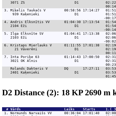
    3071 ZS                        D1             02:22
 3. 
Miķelis Taukačs V         00:58:56 17:14:27   01:51
     939 Kaķenieki                 D1             01:51
 4. 
Andris Elksnītis VV       01:04:30 17:13:54   01:54
    2104 Eži                       D1             01:54
 5. 
Ilga Elksnīte SV          01:04:41 17:13:38   02:06
    2103 Eži                       D1             02:06
 6. 
Kristaps Mierlauks V      01:11:55 17:01:38   02:19
      21 Vāverēni                  D1             02:19
 7. 
Inta Poriķe 63            01:14:43 17:00:50   02:31
    3021 OK Alnis                  D1             02:31
Rolands Dakteris V        DQ       17:27:11   03:53
    2401 Kaķenieki                 D1             03:53
D2 Distance (2): 18 KP 2690 m
  # 
Vārds                    
 Laiks    Starts     1.( 3
 1. 
Normunds Narvaišs VV      00:36:04 17:01:40   02:00