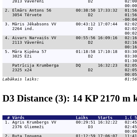
    2013 Vāverēni                  D2             02:00
 2. 
Elmārs Antons 56          00:38:50 17:33:32   01:56
    3054 Tērvete                   D2             01:56
 3. 
Māris Jēkabsons VV        00:43:12 17:07:44   02:02
    2264 ind.                      D2             02:02
 4. 
Aivars Narvaišs VV        00:55:56 16:09:16   02:16
    2113 Vāverēni                  D2             02:16
 5. 
Māra Ķipēna 57            01:18:58 17:10:18   03:30
    3025 Eži                       D2             03:30
Patrīcija Krumberga       DQ       16:32:23   02:05
    2325 x24                       D2             02:05
D3 Distance (3): 14 KP 2170 m
  # 
Vārds                    
 Laiks    Starts     1.( 
 1. 
Agris Krumbergs VV        00:29:51 16:32:22   02:45
    2376 Gliemeži                  D3             02:45
 2. 
Ruta Igovena              01:12:59 17:06:07   11:41