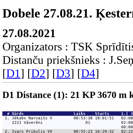
Dobele 27.08.21. Ķeste
27.08.2021
Organizators : TSK Sprīdīti
Distanču priekšnieks : J.Se
[
D1
] [
D2
] [
D3
] [
D4
]
D1 Distance (1): 21 KP 3670 m
  # 
Vārds                    
 Laiks    Starts     1.( 3
 1. 
Jēkabs Narvaišs V         00:53:38 18:01:51   02:08
    2221 Vāverēni                  D1             02:08
 2. 
Ivars Prikulis VV         00:55:23 16:29:32   02:22