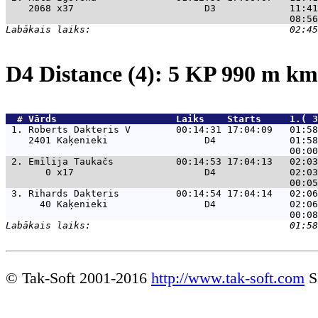
    2068 x37                       D3             11:41
D4 Distance (4): 5 KP 990 m k
  # 
Vārds                    
 Laiks    Starts     1.( 
 1. 
Roberts Dakteris V        00:14:31 17:04:09   01:58
    2401 Kaķenieki                 D4             01:58
 2. 
Emīlija Taukačs           00:14:53 17:04:13   02:03
       0 x17                       D4             02:03
 3. 
Rihards Dakteris          00:14:54 17:04:14   02:06
      40 Kaķenieki                 D4             02:06
© Tak-Soft 2001-2016
http://www.tak-soft.com
S