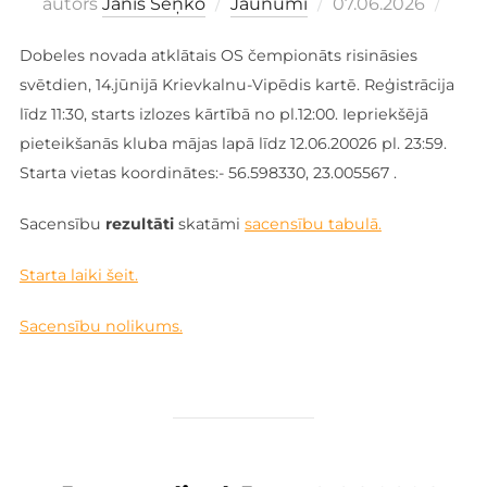
Publicēts
autors
Jānis Seņko
Jaunumi
07.06.2026
Dobeles novada atklātais OS čempionāts risināsies
svētdien, 14.jūnijā Krievkalnu-Vipēdis kartē. Reģistrācija
līdz 11:30, starts izlozes kārtībā no pl.12:00. Iepriekšējā
pieteikšanās kluba mājas lapā līdz 12.06.20026 pl. 23:59.
Starta vietas koordinātes:- 56.598330, 23.005567 .
Sacensību
rezultāti
skatāmi
sacensību tabulā.
Starta laiki šeit.
Sacensību nolikums.