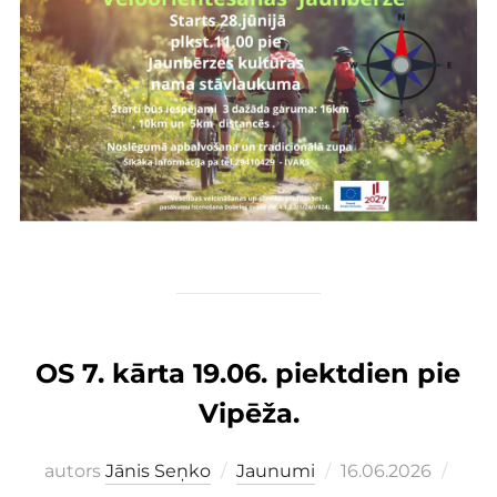
OS 7. kārta 19.06. piektdien pie
Vipēža.
Publicēts
autors
Jānis Seņko
Jaunumi
16.06.2026