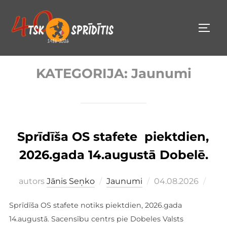
Pāriet
uz
PĀRS
saturu
KATEGORIJA:
Jaunumi
Sprīdīša OS stafete piektdien,
2026.gada 14.augustā Dobelē.
Publicēts
autors
Jānis Seņko
Jaunumi
04.08.2026
Sprīdīša OS stafete notiks piektdien, 2026.gada
14.augustā. Sacensību centrs pie Dobeles Valsts