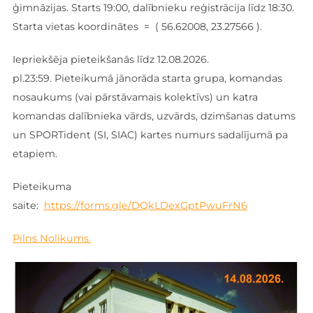
ģimnāzijas. Starts 19:00, dalībnieku reģistrācija līdz 18:30.
Starta vietas koordinātes = ( 56.62008, 23.27566 ).
Iepriekšēja pieteikšanās līdz 12.08.2026.
pl.23:59. Pieteikumā jānorāda starta grupa, komandas
nosaukums (vai pārstāvamais kolektīvs) un katra
komandas dalībnieka vārds, uzvārds, dzimšanas datums
un SPORTident (SI, SIAC) kartes numurs sadalījumā pa
etapiem.
Pieteikuma
saite:
https://forms.gle/DQkLDexGptPwuFrN6
Pilns Nolikums.