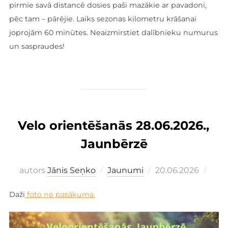
pirmie savā distancē dosies paši mazākie ar pavadoni,
pēc tam – pārējie. Laiks sezonas kilometru krāšanai
joprojām 60 minūtes. Neaizmirstiet dalībnieku numurus
un saspraudes!
Velo orientēšanās 28.06.2026.,
Jaunbērzē
Publicēts
autors
Jānis Seņko
Jaunumi
20.06.2026
Daži
foto no pasākuma.