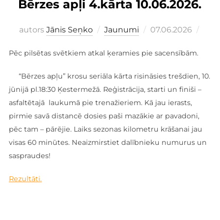
Bērzes apļi 4.kārta 10.06.2026.
Publicēts
autors
Jānis Seņko
Jaunumi
07.06.2026
Pēc pilsētas svētkiem atkal ķeramies pie sacensībām.
“Bērzes apļu” krosu seriāla kārta risināsies trešdien, 10.
jūnijā pl.18:30 Ķestermežā. Reģistrācija, starti un finiši –
asfaltētajā laukumā pie trenažieriem. Kā jau ierasts,
pirmie savā distancē dosies paši mazākie ar pavadoni,
pēc tam – pārējie. Laiks sezonas kilometru krāšanai jau
visas 60 minūtes. Neaizmirstiet dalībnieku numurus un
saspraudes!
Rezultāti.