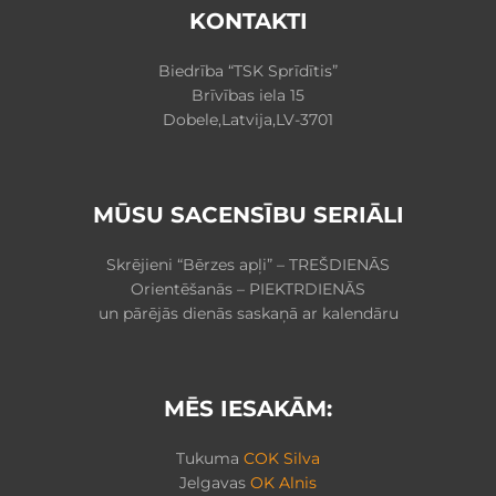
KONTAKTI
Biedrība “TSK Sprīdītis”
Brīvības iela 15
Dobele,Latvija,LV-3701
MŪSU SACENSĪBU SERIĀLI
Skrējieni “Bērzes apļi” – TREŠDIENĀS
Orientēšanās – PIEKTRDIENĀS
un pārējās dienās saskaņā ar kalendāru
MĒS IESAKĀM:
Tukuma
COK Silva
Jelgavas
OK Alnis