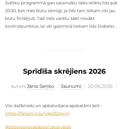
Svētku programmā gan sacensību laiks ielikts līdz pat
20:30, bet mēs būtu laimīgi, ja līdz tam laikam visi jau
būtu finišējuši. Tad mēs varētu sākt novākt
kontrolpunktus, lai vēl gaismiņā tiekam līdz Dobelei…
Sprīdīša skrējiens 2026
Publicēts
autors
Jānis Seņko
Jaunumi
20.06.2026
Visi dalībnieki un apbalvošana apskatāmi šeit :
https://failiem.lv/u/ydp252gxyg
#dobelesnovadasportaparvalde