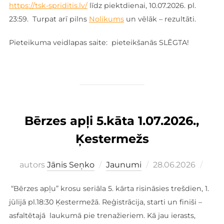
https://tsk-spriditis.lv/
līdz piektdienai, 10.07.2026. pl.
23:59. Turpat arī pilns
Nolikums
un vēlāk – rezultāti.
Pieteikuma veidlapas saite: pieteikšanās SLĒGTA!
Bērzes apļi 5.kāta 1.07.2026.,
Ķestermežs
Publicēts
autors
Jānis Seņko
Jaunumi
28.06.2026
“Bērzes apļu” krosu seriāla 5. kārta risināsies trešdien, 1.
jūlijā pl.18:30 Ķestermežā. Reģistrācija, starti un finiši –
asfaltētajā laukumā pie trenažieriem. Kā jau ierasts,