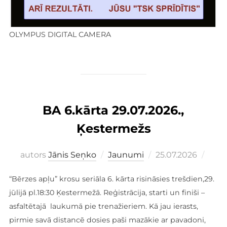
OLYMPUS DIGITAL CAMERA
BA 6.kārta 29.07.2026.,
Ķestermežs
Publicēts
autors
Jānis Seņko
Jaunumi
25.07.2026
“Bērzes apļu” krosu seriāla 6. kārta risināsies trešdien,29.
jūlijā pl.18:30 Ķestermežā. Reģistrācija, starti un finiši –
asfaltētajā laukumā pie trenažieriem. Kā jau ierasts,
pirmie savā distancē dosies paši mazākie ar pavadoni,