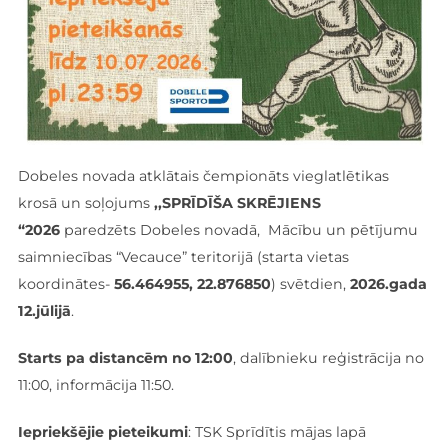
Dobeles novada atklātais čempionāts vieglatlētikas
krosā un soļojums
,,
SPRĪDĪŠA SKRĒJIENS
“2026
paredzēts Dobeles novadā, Mācību un pētījumu
saimniecības “Vecauce” teritorijā (starta vietas
koordinātes-
56.464955, 22.876850
) svētdien,
2026.gada
12.jūlijā
.
Starts pa distancēm no 12:00
, dalībnieku reģistrācija no
11:00, informācija 11:50.
Iepriekšējie pieteikumi
: TSK Sprīdītis mājas lapā