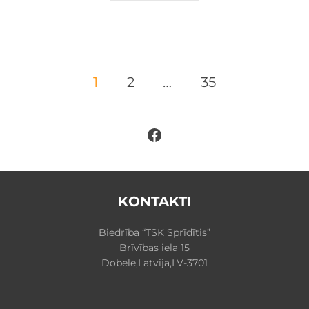
Ziņu
1
2
…
35
numerācija
Facebook
pēc
lappusēm
KONTAKTI
Biedrība “TSK Sprīdītis”
Brīvības iela 15
Dobele,Latvija,LV-3701