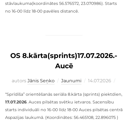
stāvlaukuma(koordinātes 56.576572, 23.070986). Starts
no 16-00 līdz 18-00 pavēles distancē.
OS 8.kārta(sprints)17.07.2026.-
Aucē
Publicēts
autors
Jānis Seņko
Jaunumi
14.07.2026
“Sprīdīša” orientēšanās seriāla 8.kārta (sprints) piektdien,
17.07.2026
. Auces pilsētas svētku ietvaros. Sacensību
starts individuāli no 16-00 līdz 18-00 Auces pilsētas centrā
Aspazijas laukumā. (Koordinātes: 56.465108, 22.896075 )