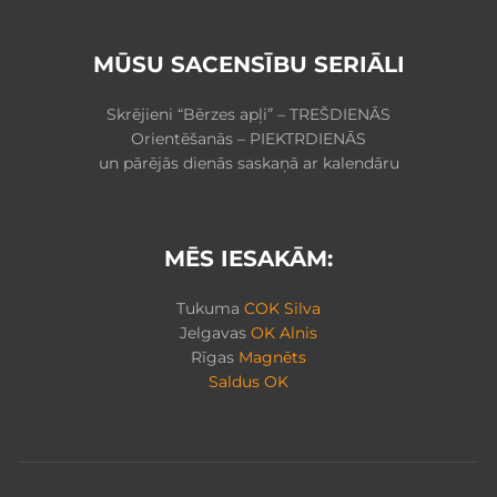
MŪSU SACENSĪBU SERIĀLI
Skrējieni “Bērzes apļi” – TREŠDIENĀS
Orientēšanās – PIEKTRDIENĀS
un pārējās dienās saskaņā ar kalendāru
MĒS IESAKĀM:
Tukuma
COK Silva
Jelgavas
OK Alnis
Rīgas
Magnēts
Saldus OK