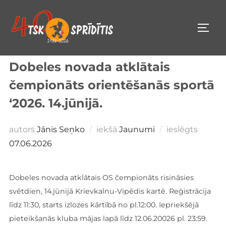
Pāriet
uz
PĀRS
saturu
Dobeles novada atklātais
čempionāts orientēšanās sportā
‘2026. 14.jūnijā.
Public
autors
Jānis Seņko
iekšā
Jaunumi
ieslēgts
07.06.2026
Dobeles novada atklātais OS čempionāts risināsies
svētdien, 14.jūnijā Krievkalnu-Vipēdis kartē. Reģistrācija
līdz 11:30, starts izlozes kārtībā no pl.12:00. Iepriekšējā
pieteikšanās kluba mājas lapā līdz 12.06.20026 pl. 23:59.