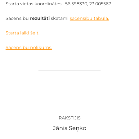
Starta vietas koordinātes:- 56.598330, 23.005567 .
Sacensību
rezultāti
skatāmi
sacensību tabulā.
Starta laiki šeit.
Sacensību nolikums.
ZIŅAS AUTORS
RAKSTĪJIS
Jānis Seņko