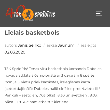
Pāriet
uz
PĀRS
saturu
Lielais basketbols
Public
autors
Jānis Seņko
iekšā
Jaunumi
ieslēgts
02.03.2020
TSK Sprīdītis/ Tenax vīru basketbola komanda Dobeles
novada atklātajā čempionātā ar 3 uzvarām 8 spēlēs
izcīnīja 5. vietu priekšsacīkstēs, izslēgšanas kārtā
(ceturtdaļfinālā) Dobeles hallē cīnīsies pret 4.vietu Īli /
Penkuli – sestdien, 7.03 plkst 18:30 un svētdien , 8.03.
plkst 15:30.Aicinām atbalstīt klātienē