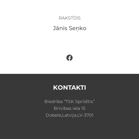
RAKSTĪJIS
Jānis Seņko
Facebook
KONTAKTI
Biedrība “TSK Sprīdītis”
Brīvības iela 15
Dobele,Latvija,LV-3701