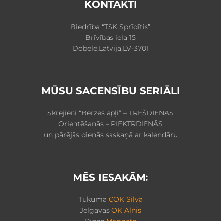
KONTAKTI
Biedrība “TSK Sprīdītis”
Brīvības iela 15
Dobele,Latvija,LV-3701
MŪSU SACENSĪBU SERIĀLI
Skrējieni “Bērzes apļi” – TREŠDIENĀS
Orientēšanās – PIEKTRDIENĀS
un pārējās dienās saskaņā ar kalendāru
MĒS IESAKĀM:
Tukuma
COK Silva
Jelgavas
OK Alnis
Rīgas
Magnēts