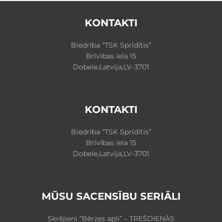
KONTAKTI
Biedrība “TSK Sprīdītis”
Brīvības iela 15
Dobele,Latvija,LV-3701
KONTAKTI
Biedrība “TSK Sprīdītis”
Brīvības iela 15
Dobele,Latvija,LV-3701
MŪSU SACENSĪBU SERIĀLI
Skrējieni “Bērzes apļi” – TREŠDIENĀS