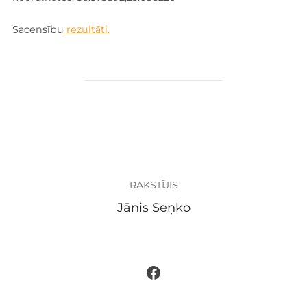
Sacensību
rezultāti.
ZIŅAS AUTORS
RAKSTĪJIS
Jānis Seņko
Facebook