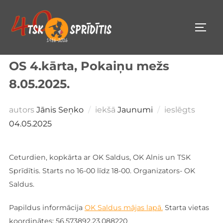
Pāriet
uz
PĀRS
saturu
OS 4.kārta, Pokaiņu mežs
8.05.2025.
Public
autors
Jānis Seņko
iekšā
Jaunumi
ieslēgts
04.05.2025
Ceturdien, kopkārta ar OK Saldus, OK Alnis un TSK
Sprīdītis. Starts no 16-00 līdz 18-00. Organizators- OK
Saldus.
Papildus informācija
OK Saldus mājas lapā.
Starta vietas
koordinātes: 56.573892,23.088220