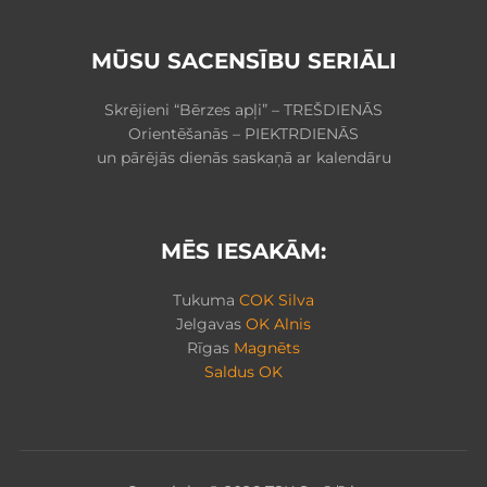
MŪSU SACENSĪBU SERIĀLI
Skrējieni “Bērzes apļi” – TREŠDIENĀS
Orientēšanās – PIEKTRDIENĀS
un pārējās dienās saskaņā ar kalendāru
MĒS IESAKĀM:
Tukuma
COK Silva
Jelgavas
OK Alnis
Rīgas
Magnēts
Saldus OK