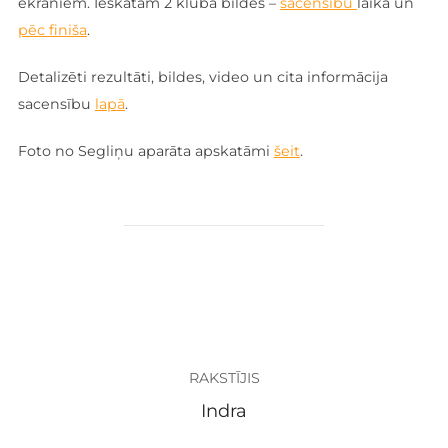
ekrāniem. Ieskatam 2 kluba bildes –
sacensību
laikā un
pēc finiša
.
Detalizēti rezultāti, bildes, video un cita informācija
sacensību
lapā
.
Foto no Segliņu aparāta apskatāmi
šeit
.
ZIŅAS AUTORS
RAKSTĪJIS
Indra