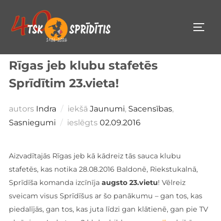
Pāriet
uz
PĀRS
saturu
Rīgas jeb klubu stafetēs
Sprīdītim 23.vieta!
autors
Indra
iekšā
Jaunumi
,
Sacensības
,
Publicēts
Sasniegumi
ieslēgts
02.09.2016
Aizvadītajās Rīgas jeb kā kādreiz tās sauca klubu
stafetēs, kas notika 28.08.2016 Baldonē, Riekstukalnā,
Sprīdīša komanda izcīnīja
augsto 23.vietu
! Vēlreiz
sveicam visus Sprīdīšus ar šo panākumu – gan tos, kas
piedalījās, gan tos, kas juta līdzi gan klātienē, gan pie TV