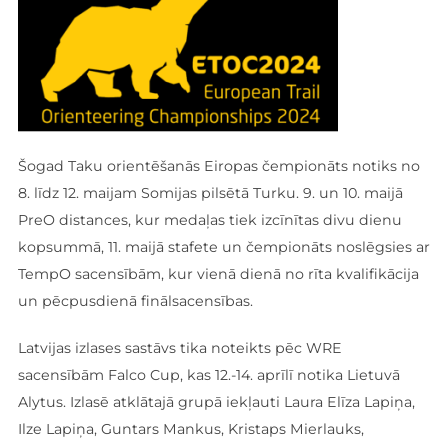
Šogad Taku orientēšanās Eiropas čempionāts notiks no
8. līdz 12. maijam Somijas pilsētā Turku. 9. un 10. maijā
PreO distances, kur medaļas tiek izcīnītas divu dienu
kopsummā, 11. maijā stafete un čempionāts noslēgsies ar
TempO sacensībām, kur vienā dienā no rīta kvalifikācija
un pēcpusdienā finālsacensības.
Latvijas izlases sastāvs tika noteikts pēc WRE
sacensībām Falco Cup, kas 12.-14. aprīlī notika Lietuvā
Alytus. Izlasē atklātajā grupā iekļauti Laura Elīza Lapiņa,
Ilze Lapiņa, Guntars Mankus, Kristaps Mierlauks,