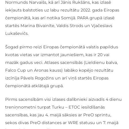
Normunds Narvaišs, kā arī Jānis Rukšāns, kas izlasē
iekļauts balstoties uz labu rezultātu 2022. gada Eiropas
čempionātā, kas arī notika Somijā. PARA grupā izlasē
startēs Marina Bivainīte, Valdis Strods un Vjačeslavs
Lukaševičs.
Šogad pirmo reizi Eiropas čempionātā valstis papildus
kvotas vietas var izmantot jauniešiem, kas ir 20 vai
mazāk gadus veci. Atlases sacensībās (Lieldienu balva,
Falco Cup un Aronas kauss) labāko kopējo rezultātu
izcīnīja Pāvels Rogožins un arī viņš startēs Eiropas
čempionātā atklātajā grupā.
Pirms sacensībām visi izlases dalībnieki aizvadīs 4 dienu
treniņnometni turpat Turku – ETOC iesildīšanās
sacensības, kas jau 4. maijā sāksies ar PreO sprintu,
sekos divas PreO distances ar WRE statusu un 7. maijā