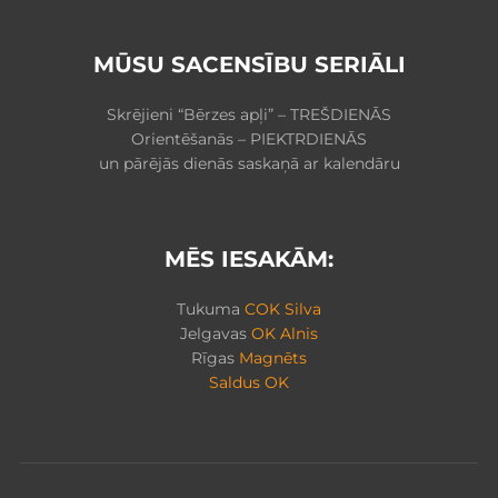
MŪSU SACENSĪBU SERIĀLI
Skrējieni “Bērzes apļi” – TREŠDIENĀS
Orientēšanās – PIEKTRDIENĀS
un pārējās dienās saskaņā ar kalendāru
MĒS IESAKĀM:
Tukuma
COK Silva
Jelgavas
OK Alnis
Rīgas
Magnēts
Saldus OK