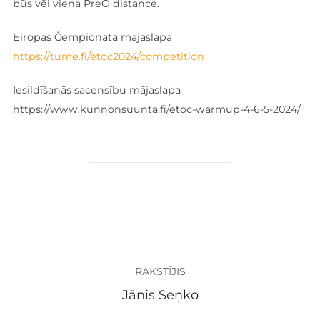
būs vēl viena PreO distance.
Eiropas Čempionāta mājaslapa
https://tume.fi/etoc2024/competition
Iesildīšanās sacensību mājaslapa
https://www.kunnonsuunta.fi/etoc-warmup-4-6-5-2024/
ZIŅAS AUTORS
RAKSTĪJIS
Jānis Seņko